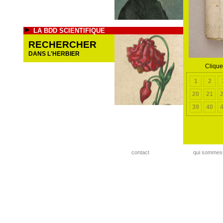
LA BDD SCIENTIFIQUE
RECHERCHER
DANS L'HERBIER
Clique
1
2
20
21
39
40
contact
qui sommes