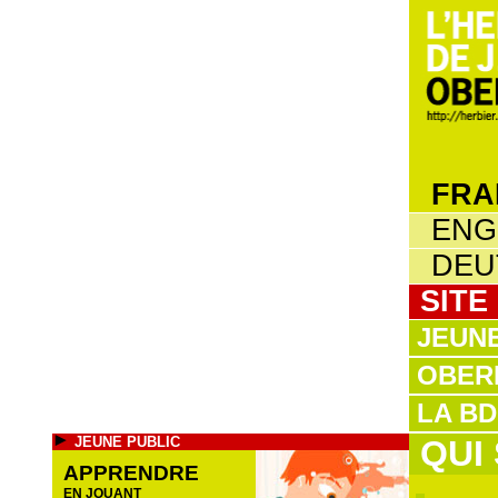
FRA
ENG
DEU
SITE
JEUNE
OBERL
LA BD
JEUNE PUBLIC
QUI
APPRENDRE
EN JOUANT