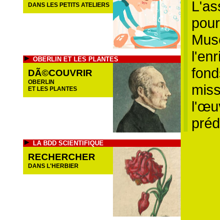
L'as
DANS LES PETITS ATELIERS
pour
Musé
l'en
OBERLIN ET LES PLANTES
fond
DÃ©COUVRIR
OBERLIN
miss
ET LES PLANTES
l'œu
préd
LA BDD SCIENTIFIQUE
RECHERCHER
DANS L'HERBIER