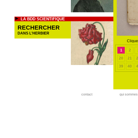
LA BDD SCIENTIFIQUE
RECHERCHER
DANS L'HERBIER
Clique
1
2
20
21
39
40
contact
qui sommes